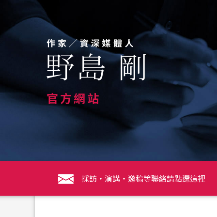
Skip
to
content
採訪・演講・邀稿等聯絡請點選這裡