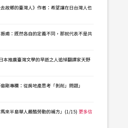
失去故鄉的臺灣人》作者：希望讓在日台灣人也
辜振甫：既然各自的定義不同，那就代表不是共
「在日本推廣臺灣文學的早逝之人――追悼翻譯家天野
野島剛專欄：從房地產思考「剝削」問題」
來半島華人嚴酷勞動的補方」(1/15)
更多信