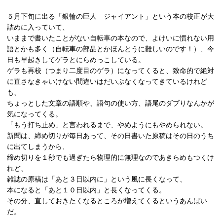
５月下旬に出る「銀輪の巨人 ジャイアント」という本の校正が大
詰めに入っていて、
いままで書いたことがない自転車の本なので、よけいに慣れない用
語とかも多く（自転車の部品とかほんとうに難しいのです！）、今
日も早起きしてゲラとにらめっこしている。
ゲラも再校（つまり二度目のゲラ）になってくると、致命的で絶対
に直さなきゃいけない間違いはだいぶなくなってきているけれど
も、
ちょっとした文章の語順や、語句の使い方、語尾のダブりなんかが
気になってくる。
「もう打ち止め」と言われるまで、やめようにもやめられない。
新聞は、締め切りが毎日あって、その日書いた原稿はその日のうち
に出てしまうから、
締め切りを１秒でも過ぎたら物理的に無理なのであきらめもつくけ
れど、
雑誌の原稿は「あと３日以内に」という風に長くなって、
本になると「あと１０日以内」と長くなってくる。
その分、直しておきたくなるところが増えてくるというあんばい
だ。