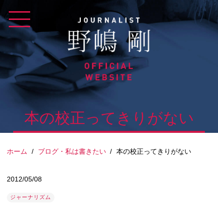
Skip
to
content
本の校正ってきりがない
ホーム
/
ブログ・私は書きたい
/
本の校正ってきりがない
2012/05/08
ジャーナリズム