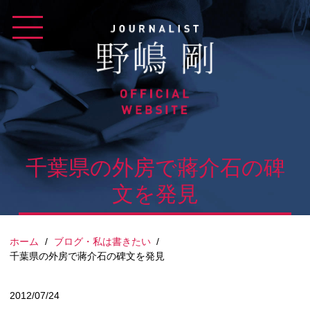
Skip
to
content
千葉県の外房で蔣介石の碑
文を発見
ホーム
/
ブログ・私は書きたい
/
千葉県の外房で蔣介石の碑文を発見
2012/07/24