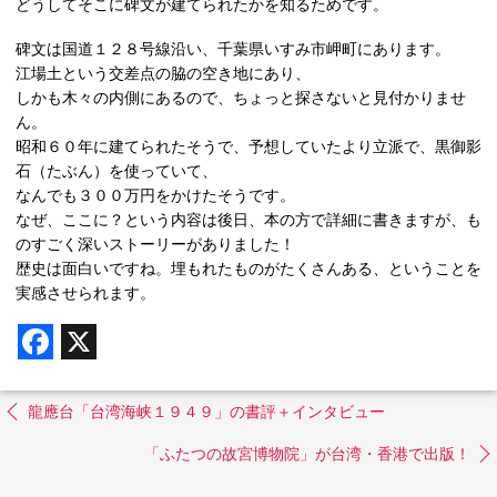
どうしてそこに碑文が建てられたかを知るためです。
碑文は国道１２８号線沿い、千葉県いすみ市岬町にあります。
江場土という交差点の脇の空き地にあり、
しかも木々の内側にあるので、ちょっと探さないと見付かりませ
ん。
昭和６０年に建てられたそうで、予想していたより立派で、黒御影
石（たぶん）を使っていて、
なんでも３００万円をかけたそうです。
なぜ、ここに？という内容は後日、本の方で詳細に書きますが、も
のすごく深いストーリーがありました！
歴史は面白いですね。埋もれたものがたくさんある、ということを
実感させられます。
F
X
a
c
e
b
龍應台「台湾海峡１９４９」の書評＋インタビュー
o
o
「ふたつの故宮博物院」が台湾・香港で出版！
k