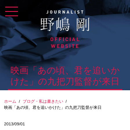
Skip
to
content
映画「あの頃、君を追いか
けた」の九把刀監督が来日
ホーム
/
ブログ・私は書きたい
/
映画「あの頃、君を追いかけた」の九把刀監督が来日
2013/09/01