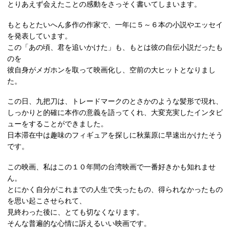
とりあえず会えたことの感動をさっそく書いてしまいます。
もともとたいへん多作の作家で、一年に５～６本の小説やエッセイ
を発表しています。
この「あの頃、君を追いかけた」も、もとは彼の自伝小説だったも
のを
彼自身がメガホンを取って映画化し、空前の大ヒットとなりまし
た。
この日、九把刀は、トレードマークのとさかのような髪形で現れ、
しっかりと的確に本作の意義を語ってくれ、大変充実したインタビ
ューをすることができました。
日本滞在中は趣味のフィギュアを探しに秋葉原に早速出かけたそう
です。
この映画、私はこの１０年間の台湾映画で一番好きかも知れませ
ん。
とにかく自分がこれまでの人生で失ったもの、得られなかったもの
を思い起こさせられて、
見終わった後に、とても切なくなります。
そんな普遍的な心情に訴えるいい映画です。