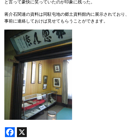
と言って豪快に笑っていたのが印象に残った。
蒋介石関連の資料は同駐屯地の郷土資料館内に展示されており、
事前に連絡しておけば見せてもらうことができます。
F
X
a