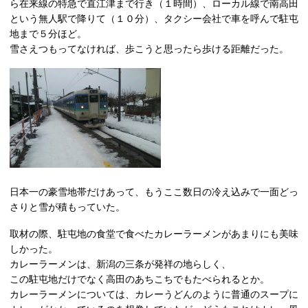
ら在来線の特急で直江津まで行き（１時間）、ローカル線で南高田
という無人駅で降りて（１０分）、タクシー会社で車を呼んで駐屯
地まで５分ほど。
雪さえつもってなければ、歩こうと思ったら歩ける距離だった。
日本一の豪雪地帯だけあって、もうここ数日の冷え込みで一面どっ
さりと雪が積もっていた。
取材の際、駐屯地の食堂で食べたカレーラーメンがあまりにも美味
しかった。
カレーラーメンは、新潟の三条が発祥の地らしく、
この駐屯地だけでなく高田のあちこちでもたべられるとか。
カレーラーメンについては、カレーうどんのように普通のスープに