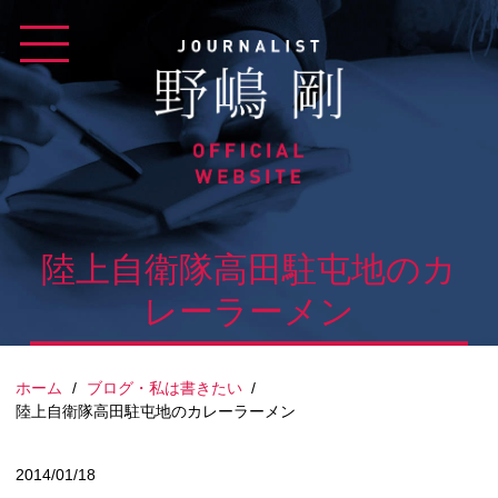
Skip
to
content
陸上自衛隊高田駐屯地のカ
レーラーメン
ホーム
/
ブログ・私は書きたい
/
陸上自衛隊高田駐屯地のカレーラーメン
2014/01/18