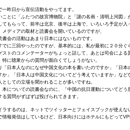
で一昨日から宣伝活動をやってます。
いことに「ふたつの故宮博物院」と「謎の名画・清明上河図」
してもらって、前半は北京、後半は上海で、いろいろ予定が入
、メディアの取材と読書会を開いているのですが、
読書会の活動はあまり日本にはないものです。
すでに三回やったのですが、基本的には、私が最初に２０分ぐ
ゲストのコメンテーターがちょっと話して、あとは司会による
、特に聴衆からの質問が面白くてしょうがない。
り「日本人なのになぜ中国文化の本を書いたのですか」「日本
すか」「日本人は中国文化についてどう考えていますか」など
人としての立場を聞かれることが多いですね。
、本についての読書会なのに、「中国の抗日運動についてどう
する質問がずばずば投げられてきます。
イラするのは、ネットでツイッターとフェイスブックが使えな
で情報発信はしているけど、日本向けにはホテルにもどってVP