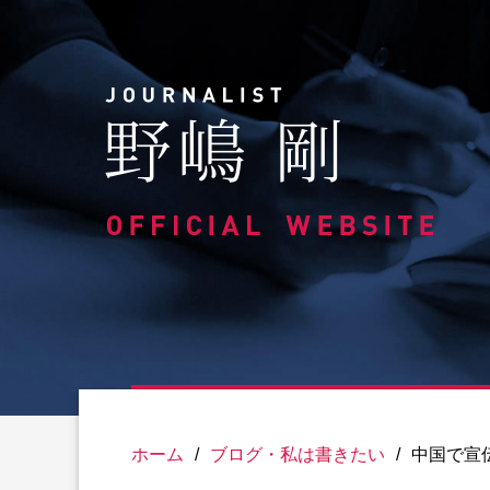
Skip
to
content
ホーム
/
ブログ・私は書きたい
/
中国で宣