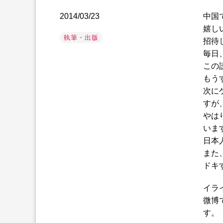
2014/03/23
中国
嬉し
執筆・出版
招待
毎日
この
もう
次に
すが
やは
いま
日本
また
ドキ
イラ
微博
す。