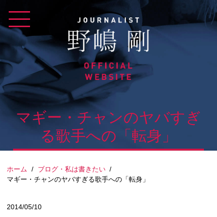
Skip
to
content
マギー・チャンのヤバすぎ
る歌手への「転身」
ホーム
/
ブログ・私は書きたい
/
マギー・チャンのヤバすぎる歌手への「転身」
2014/05/10