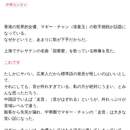
中華エンタメ
香港の世界的女優、マギー・チャン（張曼玉）の歌手挑戦が話題に
なっている。
なぜかというと、あまりに歌が下手だからだ。
上海でテレサテンの名曲「甜蜜蜜」を歌っている映像を見た。
これです
たしかにヤバい。広東人だから標準語の発音が怪しいのはいいとし
て、
それにしても、音が外れすぎている。私の方が絶対にうまい、とみ
んな思っただろう。
中国語でいえば「走音」（音がはずれる）というが、外れっぷりが
音域レベルで違う。
観客から失笑が漏れ、中華圏でマギー・チャンの「走音」は大きな
笑い話になった。
マギー・チャンは、女優としてはもう頂点に達してしまっていて、