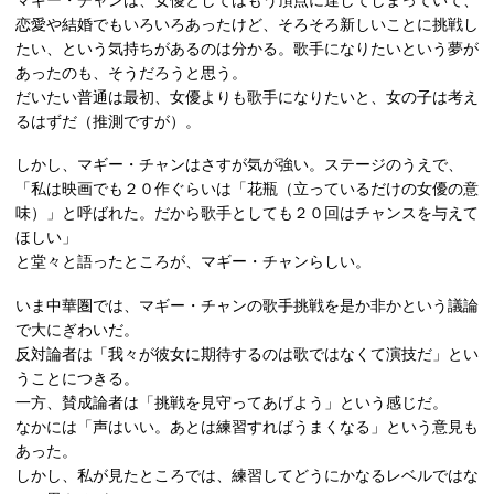
恋愛や結婚でもいろいろあったけど、そろそろ新しいことに挑戦し
たい、という気持ちがあるのは分かる。歌手になりたいという夢が
あったのも、そうだろうと思う。
だいたい普通は最初、女優よりも歌手になりたいと、女の子は考え
るはずだ（推測ですが）。
しかし、マギー・チャンはさすが気が強い。ステージのうえで、
「私は映画でも２０作ぐらいは「花瓶（立っているだけの女優の意
味）」と呼ばれた。だから歌手としても２０回はチャンスを与えて
ほしい」
と堂々と語ったところが、マギー・チャンらしい。
いま中華圏では、マギー・チャンの歌手挑戦を是か非かという議論
で大にぎわいだ。
反対論者は「我々が彼女に期待するのは歌ではなくて演技だ」とい
うことにつきる。
一方、賛成論者は「挑戦を見守ってあげよう」という感じだ。
なかには「声はいい。あとは練習すればうまくなる」という意見も
あった。
しかし、私が見たところでは、練習してどうにかなるレベルではな