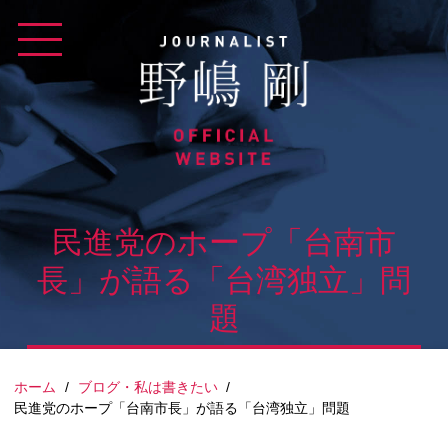
Skip
to
content
民進党のホープ「台南市
長」が語る「台湾独立」問
題
ホーム
/
ブログ・私は書きたい
/
民進党のホープ「台南市長」が語る「台湾独立」問題