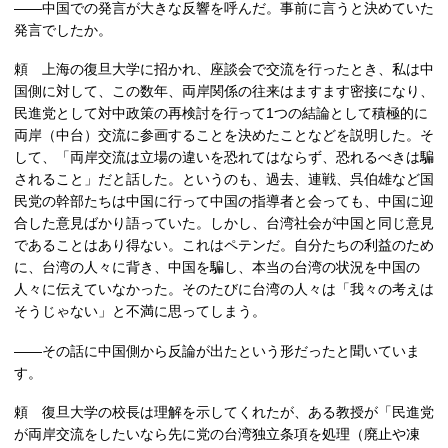
――中国での発言が大きな反響を呼んだ。事前に言うと決めていた
発言でしたか。
頼 上海の復旦大学に招かれ、座談会で交流を行ったとき、私は中
国側に対して、この数年、両岸関係の往来はますます密接になり、
民進党として対中政策の再検討を行って1つの結論として積極的に
両岸（中台）交流に参画することを決めたことなどを説明した。そ
して、「両岸交流は立場の違いを恐れてはならず、恐れるべきは騙
されること」だと話した。というのも、過去、連戦、呉伯雄など国
民党の幹部たちは中国に行って中国の指導者と会っても、中国に迎
合した意見ばかり語っていた。しかし、台湾社会が中国と同じ意見
であることはあり得ない。これはペテンだ。自分たちの利益のため
に、台湾の人々に背き、中国を騙し、本当の台湾の状況を中国の
人々に伝えていなかった。そのたびに台湾の人々は「我々の考えは
そうじゃない」と不満に思ってしまう。
――その話に中国側から反論が出たという形だったと聞いていま
す。
頼 復旦大学の校長は理解を示してくれたが、ある教授が「民進党
が両岸交流をしたいなら先に党の台湾独立条項を処理（廃止や凍