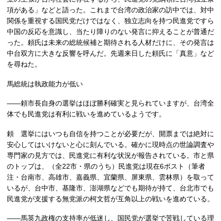
項がある」などと語った。これまで台湾の政治家の訪中では、対中
関係を重視する国民党だけではなく、独立志向を持つ民進党ですら
中国の反応を意識し、当たり障りのない発言に抑えることが普通だ
った。頼氏は未来の総統候補と期待される人材だけに、その発言は
中台双方に大きな反響を呼んだ。先週来日した頼氏に「真意」など
を尋ねた。
馬総統は執政能力が低い
――頼市長自身の選挙はほぼ勝利確実と見られていますが、台湾全
体でも民進党は有利に戦いを進めているようです。
頼 選挙にはいつも自信を持つことが必要だが、開票までは絶対に
安心してはいけないと心に刻んでいる。確かに現時点の世論調査や
専門家の見方では、民進党に有利な状況が報告されている。市と県
のトップは、（全22市・県のうち）民進党は現在6ポスト（筆者
注・台南市、高雄市、嘉義県、宜蘭県、屏東県、雲林県）を取って
いるが、台中市、基隆市、澎湖県などでも期待が持て、台北市でも
民進党が支援する無党派の柯文哲が互角以上の戦いを進めている。
――馬英九政権の支持率が低迷し、国民党が選挙で苦戦している理