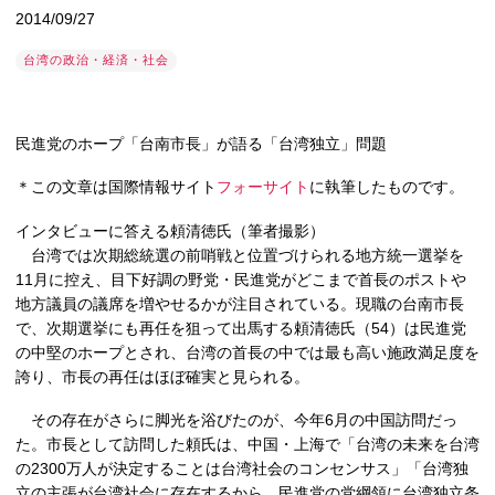
2014/09/27
台湾の政治・経済・社会
民進党のホープ「台南市長」が語る「台湾独立」問題
＊この文章は国際情報サイト
フォーサイト
に執筆したものです。
インタビューに答える頼清徳氏（筆者撮影）
台湾では次期総統選の前哨戦と位置づけられる地方統一選挙を
11月に控え、目下好調の野党・民進党がどこまで首長のポストや
地方議員の議席を増やせるかが注目されている。現職の台南市長
で、次期選挙にも再任を狙って出馬する頼清徳氏（54）は民進党
の中堅のホープとされ、台湾の首長の中では最も高い施政満足度を
誇り、市長の再任はほぼ確実と見られる。
その存在がさらに脚光を浴びたのが、今年6月の中国訪問だっ
た。市長として訪問した頼氏は、中国・上海で「台湾の未来を台湾
の2300万人が決定することは台湾社会のコンセンサス」「台湾独
立の主張が台湾社会に存在するから、民進党の党綱領に台湾独立条