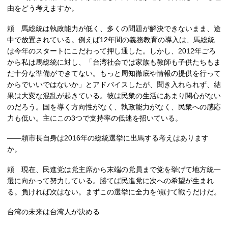
由をどう考えますか。
頼 馬総統は執政能力が低く、多くの問題が解決できないまま、途
中で放置されている。例えば12年間の義務教育の導入は、馬総統
は今年のスタートにこだわって押し通した。しかし、2012年ごろ
から私は馬総統に対し、「台湾社会では家族も教師も子供たちもま
だ十分な準備ができてない。もっと周知徹底や情報の提供を行って
からでいいではないか」とアドバイスしたが、聞き入れられず、結
果は大変な混乱が起きている。彼は民衆の生活にあまり関心がない
のだろう。国を導く方向性がなく、執政能力がなく、民衆への感応
力も低い。主にこの3つで支持率の低迷を招いている。
――頼市長自身は2016年の総統選挙に出馬する考えはあります
か。
頼 現在、民進党は党主席から末端の党員まで党を挙げて地方統一
選に向かって努力している。勝てば民進党に次への希望が生まれ
る。負ければ次はない。まずこの選挙に全力を傾けて戦うだけだ。
台湾の未来は台湾人が決める