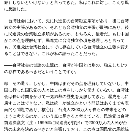
結）しないといけない」と言ってきた。私はこれに対し、こんな風
に反論した。
台湾社会において、先に民進党の台湾独立条項があり、後に台湾
独立の主張があるのか、それとも台湾独立の主張が最初にあり、後
に民進党の台湾独立条項があるのか。もちろん、後者だ。もし中国
がこの点を理解せず、民進党に台湾独立条項を処理しろと言って
も、民進党は台湾社会にすでに存在している台湾独立の主張を変え
ることはできない。これが私の語ったことだった。
――台湾社会の世論の主流は、台湾が中国とは別の、独立した1つ
の存在であるべきだということですか。
頼 その通り。しかし、中国はまだその点を理解していないし、中
国に行った国民党の人々はこの点をしっかり伝えていない。台湾社
会は長い時間をかけて一党独裁の歴史を克服してきた。歴史を元に
戻すことはできない。私は統一か独立かという問題はあくまでも表
面的な問題であり、核心は、台湾人2300万人が自らの未来をどの
ように考えるのか、という点に尽きると考えている。民進党は台湾
前途決議文（注：1999年に民進党が採択）で2300万人の人民が台
湾の未来を決めるべきだと主張しており、この点は国民党の馬総統