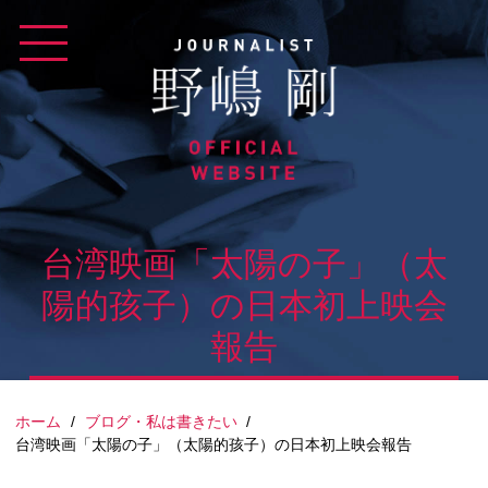
Skip
to
content
台湾映画「太陽の子」（太
陽的孩子）の日本初上映会
報告
ホーム
/
ブログ・私は書きたい
/
台湾映画「太陽の子」（太陽的孩子）の日本初上映会報告