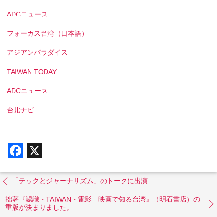
ADCニュース
フォーカス台湾（日本語）
アジアンパラダイス
TAIWAN TODAY
ADCニュース
台北ナビ
F
X
a
c
e
b
「テックとジャーナリズム」のトークに出演
o
o
拙著『認識・TAIWAN・電影 映画で知る台湾』（明石書店）の
k
重版が決まりました。