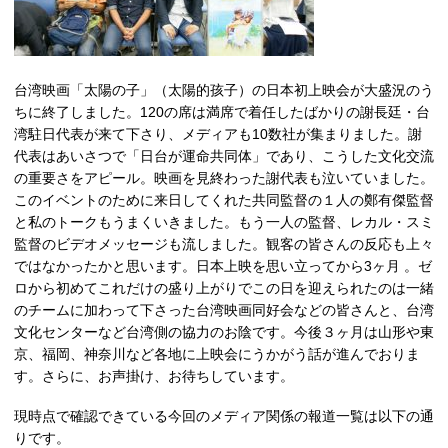
台湾映画「太陽の子」（太陽的孩子）の日本初上映会が大盛況のう
ちに終了しました。120の席は満席で着任したばかりの謝長廷・台
湾駐日代表が来て下さり、メディアも10数社が集まりました。謝
代表はあいさつで「日台が運命共同体」であり、こうした文化交流
の重要さをアピール。映画を見終わった謝代表も泣いていました。
このイベントのために来日してくれた共同監督の１人の鄭有傑監督
と私のトークもうまくいきました。もう一人の監督、レカル・スミ
監督のビデオメッセージも流しました。観客の皆さんの反応も上々
ではなかったかと思います。日本上映を思い立ってから3ヶ月 。ゼ
ロから初めてこれだけの盛り上がりでこの日を迎えられたのは一緒
のチームに加わって下さった台湾映画同好会などの皆さんと、台湾
文化センターなど台湾側の協力のお陰です。今後３ヶ月は山形や東
京、福岡、神奈川など各地に上映会にうかがう話が進んでおりま
す。さらに、お声掛け、お待ちしています。
現時点で確認できている今回のメディア関係の報道一覧は以下の通
りです。