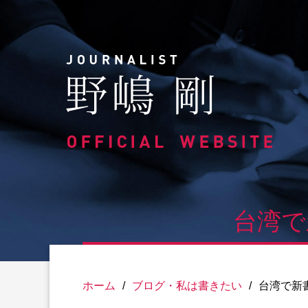
Skip
to
content
台湾で
ホーム
/
ブログ・私は書きたい
/
台湾で新