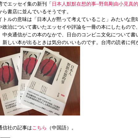
でエッセイ集の新刊「
日本人默默在想的事–野島剛由小見真
から書店に並んでいるそうです。
トルの意味は「日本人が黙って考えていること」みたいな意
や政治について書いたエッセイや評論を一冊の本にしたもので
、中央通信がこの本のなかで、日台のコンビニ文化について書
。新しい本が出るときは気分のいいものです。台湾の読者に何
通信社の記事は
こちら
（中国語）。