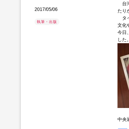
台湾
2017/05/06
たり
タイ
執筆・出版
文化
今日
した
中央