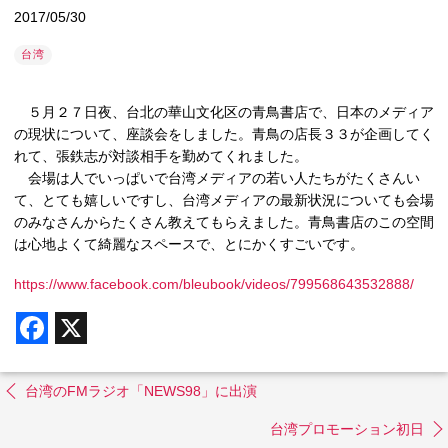
2017/05/30
台湾
５月２７日夜、台北の華山文化区の青鳥書店で、日本のメディア
の現状について、座談会をしました。青鳥の店長３３が企画してく
れて、張鉄志が対談相手を勤めてくれました。
会場は人でいっぱいで台湾メディアの若い人たちがたくさんい
て、とても嬉しいですし、台湾メディアの最新状況についても会場
のみなさんからたくさん教えてもらえました。青鳥書店のこの空間
は心地よくて綺麗なスペースで、とにかくすごいです。
https://www.facebook.com/bleubook/videos/799568643532888/
F
X
a
c
e
b
台湾のFMラジオ「NEWS98」に出演
o
o
台湾プロモーション初日
k