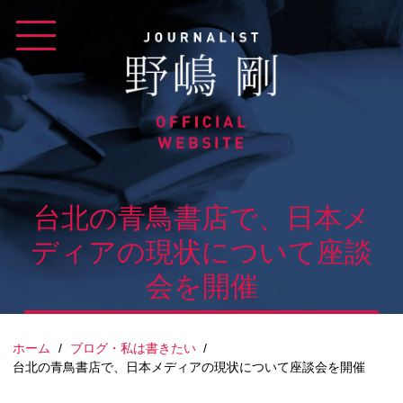
Skip
to
content
台北の青鳥書店で、日本メ
ディアの現状について座談
会を開催
ホーム
/
ブログ・私は書きたい
/
台北の青鳥書店で、日本メディアの現状について座談会を開催