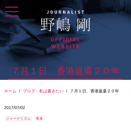
Skip
to
content
７月１日、香港返還２０年
ホーム
/
ブログ・私は書きたい
/
７月１日、香港返還２０年
2017/07/02
ジャーナリズム
香港