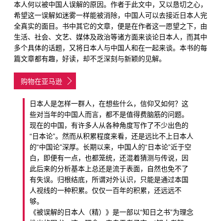
本人何以被中国人误解的原因。作者于此文中，又以恳切之心，
希望这一误解如迷雾一样能被消除，中国人可以去接近日本人完
全真实的面目。书中其它的文章，便是在作者这一愿望之下，由
生活、社会、文艺、媒体及政治等诸方面来谈论日本人，而其中
多个具体的话题，又将日本人与中国人和在一起来谈。本书的每
篇文章都有趣，好读，却不乏深刻与新颖的见解。
购物在亚马逊
日本人是怎样一群人，在想些什么，信仰又如何？这
些对当年的中国人而言，都不是值得费脑筋的问题。
现在的中国，有许多人从各种角度写作了不少出色的
“日本论”。然而从积累程度来看，还是远比不上日本人
的“中国论”深厚。长期以来，中国人的“日本论”近于空
白，即便有一点，也都笼统，还混着猜测与传说，因
此后来的分析基本上总还是流于表面，自然也免不了
有失误。归根结底，所谓对外认识，只能是通过本国
人视线的一种积累。仅仅一百年的积累，还远远不
够。
《被误解的日本人（精）》是一部以“知日之书”为理念