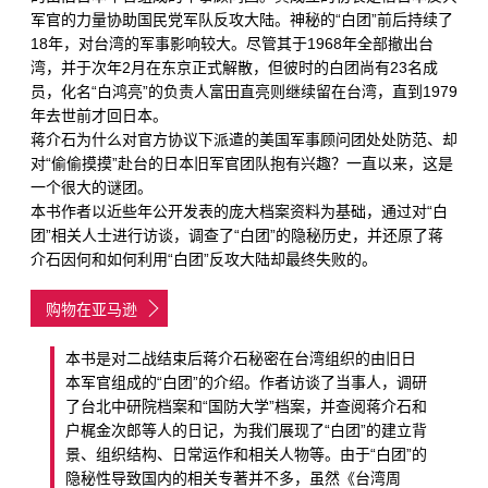
军官的力量协助国民党军队反攻大陆。神秘的“白团”前后持续了
18年，对台湾的军事影响较大。尽管其于1968年全部撤出台
湾，并于次年2月在东京正式解散，但彼时的白团尚有23名成
员，化名“白鸿亮”的负责人富田直亮则继续留在台湾，直到1979
年去世前才回日本。
蒋介石为什么对官方协议下派遣的美国军事顾问团处处防范、却
对“偷偷摸摸”赴台的日本旧军官团队抱有兴趣？一直以来，这是
一个很大的谜团。
本书作者以近些年公开发表的庞大档案资料为基础，通过对“白
团”相关人士进行访谈，调查了“白团”的隐秘历史，并还原了蒋
介石因何和如何利用“白团”反攻大陆却最终失败的。
购物在亚马逊
本书是对二战结束后蒋介石秘密在台湾组织的由旧日
本军官组成的“白团”的介绍。作者访谈了当事人，调研
了台北中研院档案和“国防大学”档案，并查阅蒋介石和
户梶金次郎等人的日记，为我们展现了“白团”的建立背
景、组织结构、日常运作和相关人物等。由于“白团”的
隐秘性导致国内的相关专著并不多，虽然《台湾周