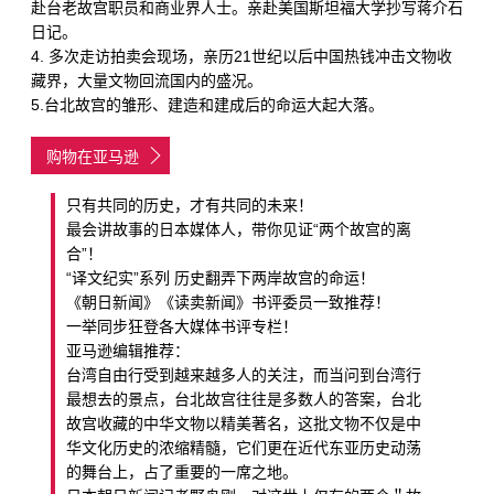
赴台老故宫职员和商业界人士。亲赴美国斯坦福大学抄写蒋介石
日记。
4. 多次走访拍卖会现场，亲历21世纪以后中国热钱冲击文物收
藏界，大量文物回流国内的盛况。
5.台北故宫的雏形、建造和建成后的命运大起大落。
购物在亚马逊
只有共同的历史，才有共同的未来！
最会讲故事的日本媒体人，带你见证“两个故宫的离
合”！
“译文纪实”系列 历史翻弄下两岸故宫的命运！
《朝日新闻》《读卖新闻》书评委员一致推荐！
一举同步狂登各大媒体书评专栏！
亚马逊编辑推荐：
台湾自由行受到越来越多人的关注，而当问到台湾行
最想去的景点，台北故宫往往是多数人的答案，台北
故宫收藏的中华文物以精美著名，这批文物不仅是中
华文化历史的浓缩精髓，它们更在近代东亚历史动荡
的舞台上，占了重要的一席之地。