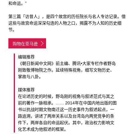
和命运。”
第三篇「访昔人」，是四个故宫的历任院长与名人专访记录。借
这些与故宫命运深深勾连的人物之口，揭露不为人知的历史细
节。
购物在亚马逊
编辑推荐
《朝日新闻中文网》前主编、腾讯•大家专栏作者野岛
刚致敬博物院之作。延续特殊视角，细写文物历史、
掌故与八卦。
媒体推荐
在论述历史的时候，野岛刚的视角与叙述范式与其之
前的著作一脉相承。…… 2014年在中国内地出版的图
书以抗战时期文物南迁这一历史事件为叙述起点，一
路追溯，讲述了两岸关系以及台湾岛内两党竞争的条
件下，两岸各自的命运起伏。其中，政治权力影响文
化艺术成为他叙述的框架。