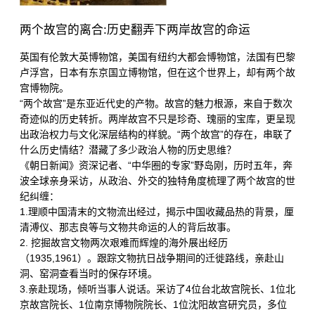
两个故宫的离合:历史翻弄下两岸故宫的命运
英国有伦敦大英博物馆，美国有纽约大都会博物馆，法国有巴黎
卢浮宫，日本有东京国立博物馆，但在这个世界上，却有两个故
宫博物院。
“两个故宫”是东亚近代史的产物。故宫的魅力根源，来自于数次
奇迹似的历史转折。两岸故宫不只是珍奇、瑰丽的宝库，更呈现
出政治权力与文化深层结构的样貌。“两个故宫”的存在，串联了
什么历史情结？潜藏了多少政治人物的历史思维？
《朝日新闻》资深记者、“中华圈的专家”野岛刚，历时五年，奔
波全球亲身采访，从政治、外交的独特角度梳理了两个故宫的世
纪纠缠：
1.理顺中国清末的文物流出经过，揭示中国收藏品热的背景，厘
清溥仪、那志良等与文物共命运的人的背后故事。
2. 挖掘故宫文物两次艰难而辉煌的海外展出经历
（1935,1961）。跟踪文物抗日战争期间的迁徙路线，亲赴山
洞、窑洞查看当时的保存环境。
3.亲赴现场，倾听当事人说话。采访了4位台北故宫院长、1位北
京故宫院长、1位南京博物院院长、1位沈阳故宫研究员，多位