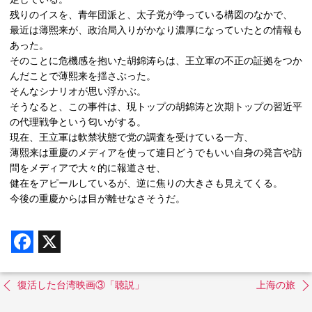
残りのイスを、青年団派と、太子党が争っている構図のなかで、
最近は薄熙来が、政治局入りがかなり濃厚になっていたとの情報も
あった。
そのことに危機感を抱いた胡錦涛らは、王立軍の不正の証拠をつか
んだことで薄熙来を揺さぶった。
そんなシナリオが思い浮かぶ。
そうなると、この事件は、現トップの胡錦涛と次期トップの習近平
の代理戦争という匂いがする。
現在、王立軍は軟禁状態で党の調査を受けている一方、
薄熙来は重慶のメディアを使って連日どうでもいい自身の発言や訪
問をメディアで大々的に報道させ、
健在をアピールしているが、逆に焦りの大きさも見えてくる。
今後の重慶からは目が離せなさそうだ。
F
X
a
c
e
b
復活した台湾映画③「聴説」
上海の旅
o
o