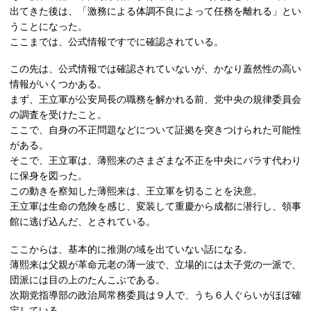
出てきた後は、「激務による体調不良によって任務を離れる」とい
うことになった。
ここまでは、公式情報ですでに確認されている。
この先は、公式情報では確認されていないが、かなり蓋然性の高い
情報がいくつかある。
まず、王立軍が公安局長の職務を解かれる前、党中央の規律委員会
の調査を受けたこと。
ここで、自身の不正問題などについて証拠を突きつけられた可能性
がある。
そこで、王立軍は、薄熙来のさまざまな不正を中央にバラす代わり
に保身を図った。
この動きを察知した薄熙来は、王立軍を切ることを決意。
王立軍は生命の危険を感じ、変装して重慶から成都に潜行し、領事
館に逃げ込んだ、とされている。
ここからは、基本的に推測の域を出ていない話になる。
薄熙来は父親が革命元老の薄一波で、立場的には太子党の一派で、
団派には目の上のたんこぶである。
次期党指導部の政治局常務委員は９人で、うち６人ぐらいがほぼ確
定している。