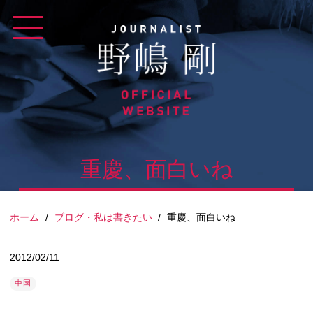
Skip
to
content
重慶、面白いね
ホーム
/
ブログ・私は書きたい
/
重慶、面白いね
2012/02/11
中国