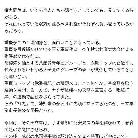
権力闘争は、いくら当人たちが隠そうとしていても、見えてくる時
がある。
それは戦っている双方が護るべき利益がそれぞれ食い違っているか
らだろう。
重慶がこの１週間ほど、面白いことになっている。
重慶を最近騒がせている王立軍事件は、今年秋の共産党大会による
指導部交代を前に、
胡錦涛を軸とする共産党青年団グループと、次期トップの習近平に
代表されるいわゆる太子党のグループの争いが関係していることは
間違いない。
重慶市トップ（党委書記）の薄熙来は、ここ何年か、革命歌を歌う
運動を展開する一方で、ヤクザ組織への攻撃を宣言する「唱紅打
黒」の運動で話題をさらってきた。
その「打黒」で、薄熙来のかわりに先頭に立ってきたのが、王立軍
副市長兼公安局長だった。
今回は、その王立軍は、まず最初に公安局長の職を解かれて、教育
問題の専従にさせられ、
その後、成都の米国領事館に駆け込んで２４時間ほど中にいて、