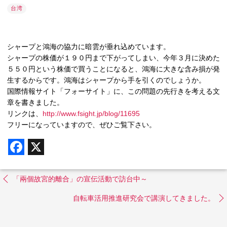
台湾
シャープと鴻海の協力に暗雲が垂れ込めています。
シャープの株価が１９０円まで下がってしまい、今年３月に決めた
５５０円という株価で買うことになると、鴻海に大きな含み損が発
生するからです。鴻海はシャープから手を引くのでしょうか。
国際情報サイト「フォーサイト」に、この問題の先行きを考える文
章を書きました。
リンクは、
http://www.fsight.jp/blog/11695
フリーになっていますので、ぜひご覧下さい。
F
X
a
c
e
b
「兩個故宮的離合」の宣伝活動で訪台中～
o
o
自転車活用推進研究会で講演してきました。
k