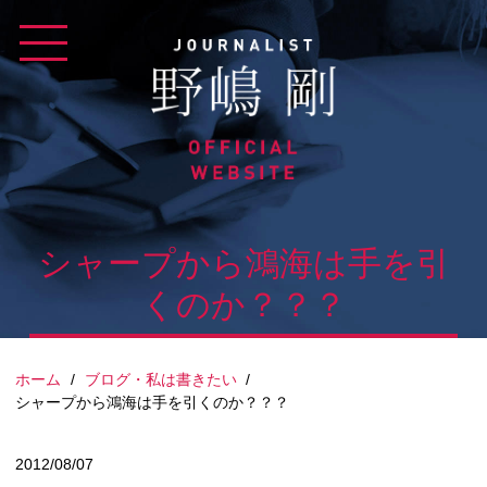
Skip
to
content
シャープから鴻海は手を引
くのか？？？
ホーム
/
ブログ・私は書きたい
/
シャープから鴻海は手を引くのか？？？
2012/08/07