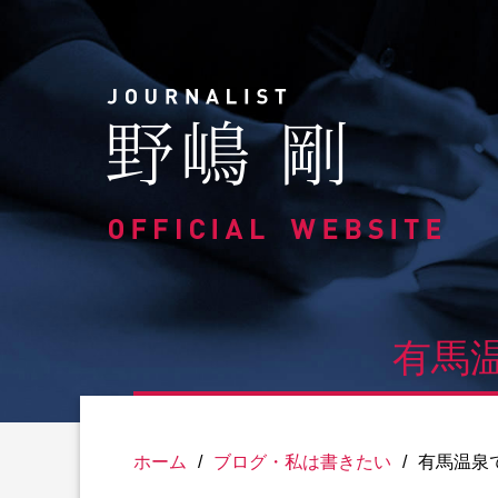
Skip
to
content
有馬
ホーム
/
ブログ・私は書きたい
/
有馬温泉