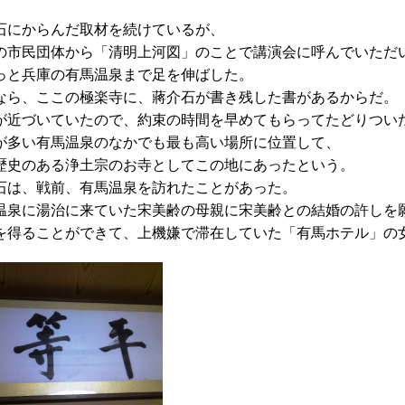
石にからんだ取材を続けているが、
の市民団体から「清明上河図」のことで講演会に呼んでいただ
っと兵庫の有馬温泉まで足を伸ばした。
なら、ここの極楽寺に、蔣介石が書き残した書があるからだ。
が近づいていたので、約束の時間を早めてもらってたどりつい
が多い有馬温泉のなかでも最も高い場所に位置して、
歴史のある浄土宗のお寺としてこの地にあったという。
石は、戦前、有馬温泉を訪れたことがあった。
温泉に湯治に来ていた宋美齢の母親に宋美齢との結婚の許しを
を得ることができて、上機嫌で滞在していた「有馬ホテル」の