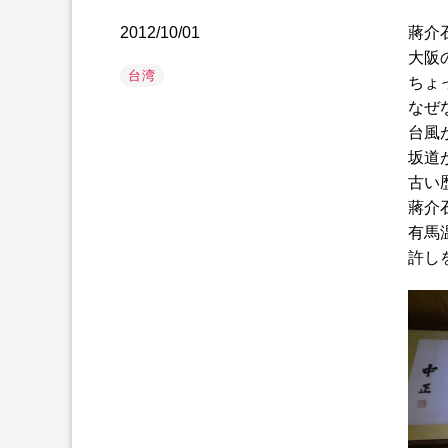
2012/10/01
蔣介
大阪
台湾
ちょ
なぜ
台風
坂道
古い
蔣介
有馬
許し