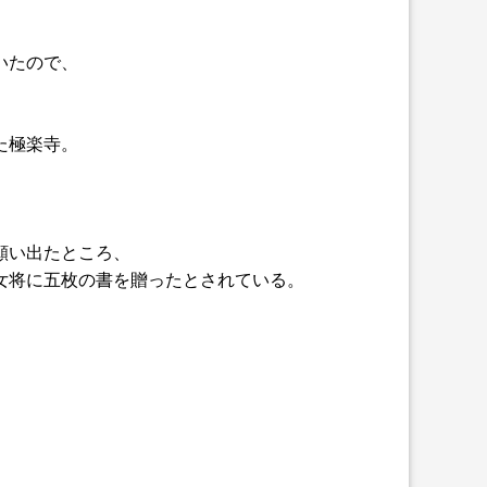
いたので、
た極楽寺。
願い出たところ、
女将に五枚の書を贈ったとされている。