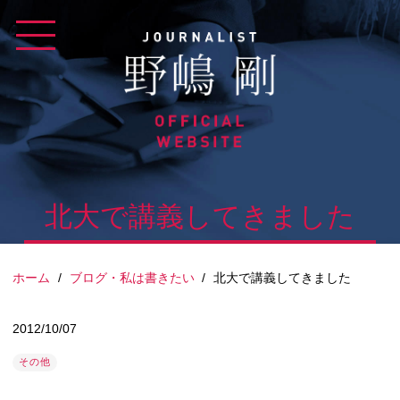
Skip
to
content
北大で講義してきました
ホーム
/
ブログ・私は書きたい
/
北大で講義してきました
2012/10/07
その他