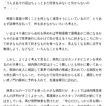
「うんまあその辺はちょっとまだ症状をみないと分からないの
で・・・」
根掘り葉掘り聞くことを何となく迷惑そうにしいているので、とりあ
えず診療代を払って、外を歩きながらいろいろ考えた。
いまは４５歳だから会社を辞めれば早期退職で退職金が二倍になるか
らそのお金で世界旅行に出かけて目が見えるうちに好きなところに行っ
て好きなものを見て好きなものを食べなきゃ、見えなくなる前に点字を
勉強しよう、などなど、いろんなことを考えた。
しかし、よくよく考えて見ると、病気にはセカンドオピニオンを求め
るのが大事だし、緑内障の判定はけっこう難しいとも何かに書いてあっ
た。医師の友人に相談して業界で緑内障の権威と言われている病院を何
カ所か調べてもらった。そのなかで自宅や会社からも近く、通院しやす
い虎ノ門の眼科に予約を入れて、先週金曜日に訪ねた。
雑居ビルの一フロアを使った小さな病院だが、ネットでは緑内障患者
さんの評判がすごくよかった。看護婦さんやスタッフの対応が妙にてき
ぱきしている。再び視野検査を受けたが、「中心だけしっかり目を開い