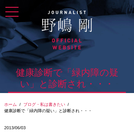
Skip
to
content
健康診断で「緑内障の疑
い」と診断され・・・
ホーム
/
ブログ・私は書きたい
/
健康診断で「緑内障の疑い」と診断され・・・
2013/06/03