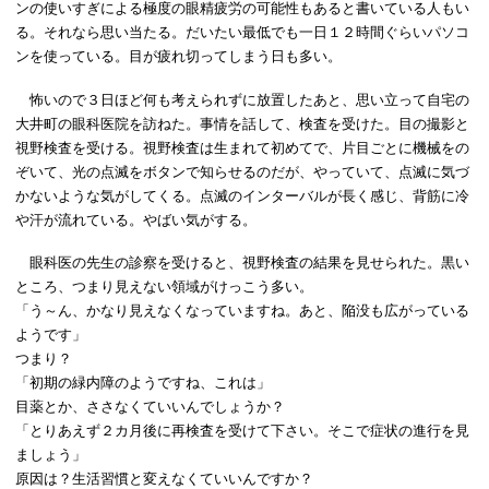
ンの使いすぎによる極度の眼精疲労の可能性もあると書いている人もい
る。それなら思い当たる。だいたい最低でも一日１２時間ぐらいパソコ
ンを使っている。目が疲れ切ってしまう日も多い。
怖いので３日ほど何も考えられずに放置したあと、思い立って自宅の
大井町の眼科医院を訪ねた。事情を話して、検査を受けた。目の撮影と
視野検査を受ける。視野検査は生まれて初めてで、片目ごとに機械をの
ぞいて、光の点滅をボタンで知らせるのだが、やっていて、点滅に気づ
かないような気がしてくる。点滅のインターバルが長く感じ、背筋に冷
や汗が流れている。やばい気がする。
眼科医の先生の診察を受けると、視野検査の結果を見せられた。黒い
ところ、つまり見えない領域がけっこう多い。
「う～ん、かなり見えなくなっていますね。あと、陥没も広がっている
ようです」
つまり？
「初期の緑内障のようですね、これは」
目薬とか、ささなくていいんでしょうか？
「とりあえず２カ月後に再検査を受けて下さい。そこで症状の進行を見
ましょう」
原因は？生活習慣と変えなくていいんですか？