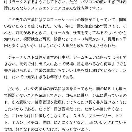
けリラックスするようにして下さい。ただ、パソコンの使いすぎで緑内
障になるならシステムエンジニアはみんな緑内障ですよ」
この先生の言葉にはプロフェッショナルの確信がこもっていて、間違
いないだろうと信じられた。でも、年に一回の検査は必ず受けよう。そ
れと、時間があるときに、もう一カ所、検査を受けてみるのもいいかも
知れない。視野検査と写真、診察などで２～３時間かかり、費用も５千
円と安くはないが、目はとにかく大事だと改めて考えさせられた。
ジャーナリストは体が資本の仕事だ。アームチェアに座っては何もで
きない。元気で外に出て人にあって現場に足を運べるなら何歳まででも
書き続けられる。同業の先輩たちでいい仕事を成し遂げているベテラン
は、たいてい元気すぎるお年寄りである。
だから、ガンや内臓系の病気には気を遣ってきた。脳のＭＲＩも取っ
て問題がないことを確認してきた。自転車に乗り、ジムに通っているの
も、ある意味で、健康管理を徹底してできるだけ長く書き続けるように
したいからである。だけど、目は盲点だった。だから本当に怖くなっ
た。これからは目に優しくしなくては。ＤＨＡ、ブルーベリー、トマ
ト、ミカン、イチゴ、豚肉、にんにくなどなど、目にいいとされている
食物、好きなものばかりだけど、もっと食べよう。