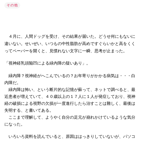
その他
４月に、人間ドッグを受け、その結果が届いた。どうせ何にもないに
違いない。せいぜい、いつもの中性脂肪が高めですぐらいかと高をくく
ってペーパーを開くと、見慣れない文字に一瞬、思考が止まった。
「視神経乳頭陥凹による緑内障の疑いあり」。
緑内障？視神経がへこんでいるの？お年寄りがかかる病気は・・・白
内障だ。
緑内障は怖い、という断片的な記憶が蘇って、ネットで調べると、最
近患者が増えていて、４０歳以上の１７人に１人が発症しており、視神
経の破損による視野の欠損が一度進行したら治すことは難しく、最後は
失明する、と書いてある。
ここまで理解して、ようやく自分の足元が崩れかけているような気分
になった。
いろいろ資料を読んでいると、原因ははっきりしていないが、パソコ