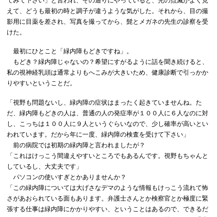
てみて下さい」と言われ、その通りにやっていると、光の点滅がよく見
えて、どうも最初の時と調子が違うような気がした。それから、目の撮
影用に目薬を差され、写真を撮ってから、髭とメガネの先生の診察を受
けた。
最初にひとこと「緑内障もどきですね」。
もどき？緑内障じゃないの？希望にすがるように話を聞き続けると、
私の視神経乳頭は通常よりもへこみが大きいため、健康診断で引っかか
りやすいということだ。
「視野も問題ないし、緑内障の症状はまったく起きていませんね。た
だ、緑内障もどきの人は、普通の人の発症率が１００人に６人なのに対
し、こっちは１００人に９人というぐらいなので、少し確率が高いとい
われています。だから年に一度、緑内障の検査を受けて下さい」
前の病院では初期の緑内障と言われましたが？
「これはけっこう間違えやすいところでもあるんです。視野もちゃんと
しているし、大丈夫です」
パソコンの使いすぎとかありませんか？
「この緑内障については大げさなデマのような情報もけっこう流れて怖
さがあおられている面もあります。弁護士さんとか検察官とか極度に緊
張する仕事は緑内障にかかりやすい、ということはあるので、できるだ