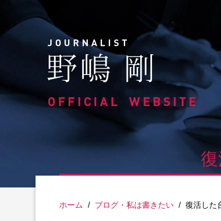
Skip
to
content
復
ホーム
/
ブログ・私は書きたい
/
復活した