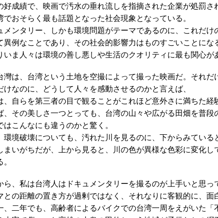
の好成績で、映画で汚水の垂れ流しを指摘された企業が処罰さ
湾でおそらく最も話題となった社会現象となっている。
ュメンタリー、しかも環境問題がテーマであるのに、これだけ
て異例なことであり、その社会的影響力はものすごいことにな
りいま人々は環境の善し悪しや生活のクオリティに最も関心が
台灣は、台湾という土地を空撮によって撮った映画だ。それだ
だけなのに、どうして人々を感動させるのかと言えば、
は、自らを第三者の目で観ることがこれほど意外さに満ちた経
ば、その美しさ一つとっても、台湾の山々や広がる田畑を普段
ではこんなにも違うのかと驚く。
、環境破壊についても、汚れた川を見るのに、下からみている
しまいがちだが、上から見ると、川の色が異様な色彩に変化し
る。
から、私は台湾人はドキュメンタリーを撮るのが上手いと思っ
マとの距離の置き方が過剰ではなく、それなりに客観的に、面
一、二年でも、高齢者によるバイクでの台湾一周をえがいた「