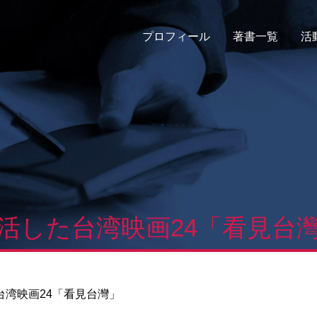
プロフィール
著書一覧
活
活した台湾映画24「看見台
台湾映画24「看見台灣」