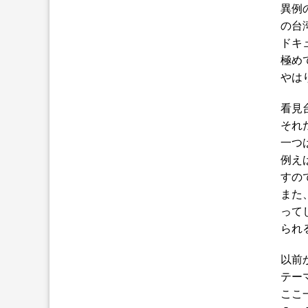
異例
の台
ドキ
極め
やは
看見
それ
一つ
例え
すの
また
って
られ
以前
テー
ここ