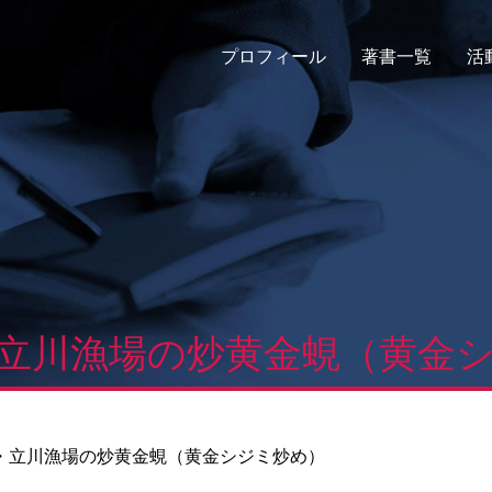
プロフィール
著書一覧
活
立川漁場の炒黄金蜆（黄金
・立川漁場の炒黄金蜆（黄金シジミ炒め）