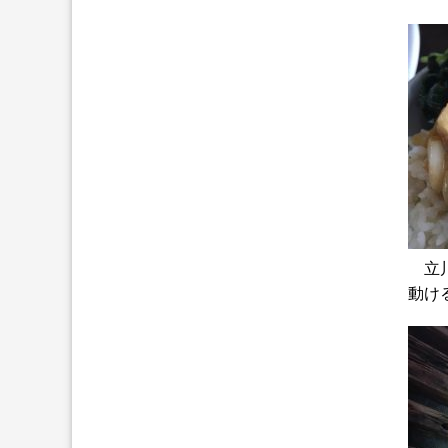
立川
動け