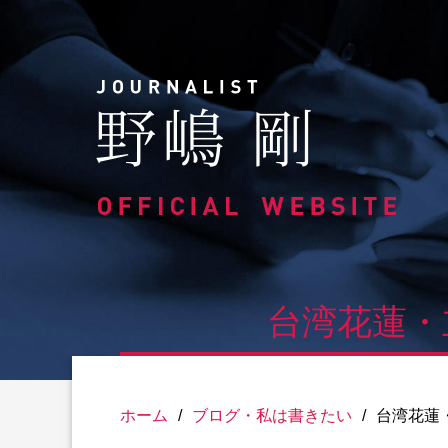
Skip
to
content
台湾花蓮・
ホーム
/
ブログ・私は書きたい
/
台湾花蓮