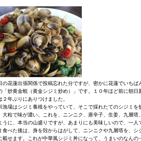
の花蓮出張関係で投稿忘れた分ですが、密かに花蓮でいちば
の「炒黄金蜆（黄金シジミ炒め）」です。１０年ほど前に朝日
は２年ぶりにありつけました。
漁場はシジミ養殖をやっていて、そこで採れたてのシジミを
、大粒で味が濃い。これを、ニンニク、唐辛子、生姜、九層塔
ように、本当の山盛りですが、あまりにも美味しいので、一人
ま食べた後は、身を殻からはがして、ニンニクや九層塔を、シ
に載せます。これが中華風シジミ丼になって、うまいのなんの