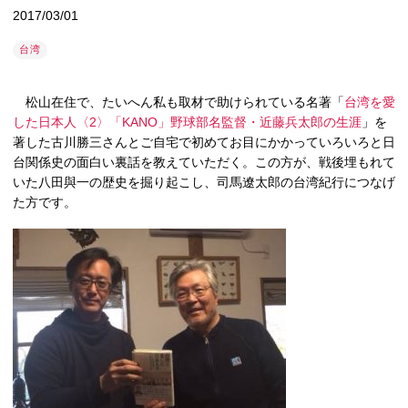
2017/03/01
台湾
松山在住で、たいへん私も取材で助けられている名著「
台湾を愛
した日本人〈2〉「KANO」野球部名監督・近藤兵太郎の生涯
」を
著した古川勝三さんとご自宅で初めてお目にかかっていろいろと日
台関係史の面白い裏話を教えていただく。この方が、戦後埋もれて
いた八田與一の歴史を掘り起こし、司馬遼太郎の台湾紀行につなげ
た方です。