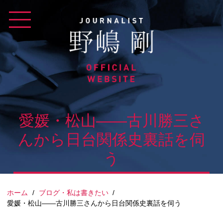
Skip
to
content
愛媛・松山――古川勝三さ
んから日台関係史裏話を伺
う
ホーム
/
ブログ・私は書きたい
/
愛媛・松山――古川勝三さんから日台関係史裏話を伺う