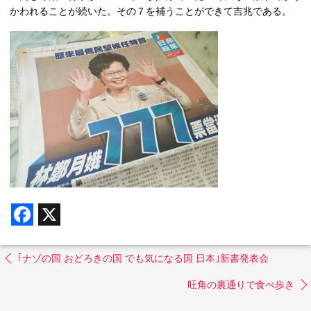
かわれることが続いた。その７を補うことができて吉兆である。
F
X
a
c
e
b
｢ナゾの国 おどろきの国 でも気になる国 日本｣新書発表会
o
o
旺角の裏通りで食べ歩き
k