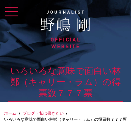
Skip
to
content
いろいろな意味で面白い林
鄭（キャリー・ラム）の得
票数７７７票
ホーム
/
ブログ・私は書きたい
/
いろいろな意味で面白い林鄭（キャリー・ラム）の得票数７７７票