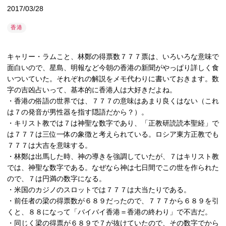
2017/03/28
香港
キャリー・ラムこと、林鄭の得票数７７７票は、いろいろな意味で
面白いので、星島、明報など今朝の香港の新聞がやっぱり詳しく食
いついていた。それぞれの解説をメモ代わりに書いておきます。数
字の吉凶占いって、基本的に香港人は大好きだよね。
・香港の俗語の世界では、７７７の意味はあまり良くはない（これ
は７の発音が男性器を指す隠語だから？）。
・キリスト教では７は神聖な数字であり、「正教研読読本聖経」で
は７７７は三位一体の象徴と考えられている。ロシア東方正教でも
７７７は大吉を意味する。
・林鄭は出馬した時、神の導きを強調していたが、７はキリスト教
では、神聖な数字である。なぜなら神は七日間でこの世を作られた
ので、７は円満の数字になる。
・米国のカジノのスロットでは７７７は大当たりである。
・前任者の梁の得票数が６８９だったので、７７７から６８９を引
くと、８８になって「バイバイ香港＝香港の終わり」で不吉だ。
・同じく梁の得票が６８９で７が抜けていたので、その数字でから