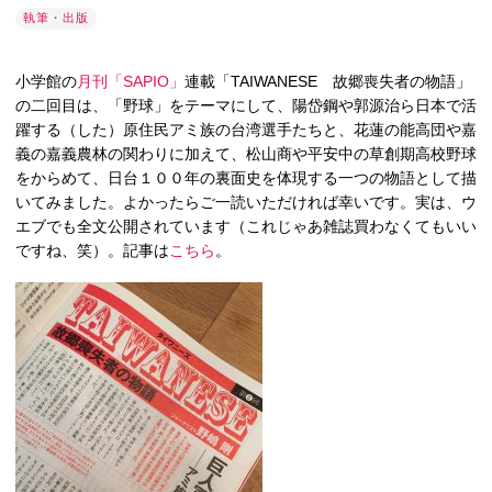
執筆・出版
小学館の
月刊「SAPIO」
連載「TAIWANESE 故郷喪失者の物語」
の二回目は、「野球」をテーマにして、陽岱鋼や郭源治ら日本で活
躍する（した）原住民アミ族の台湾選手たちと、花蓮の能高団や嘉
義の嘉義農林の関わりに加えて、松山商や平安中の草創期高校野球
をからめて、日台１００年の裏面史を体現する一つの物語として描
いてみました。よかったらご一読いただければ幸いです。実は、ウ
エブでも全文公開されています（これじゃあ雑誌買わなくてもいい
ですね、笑）。記事は
こちら
。