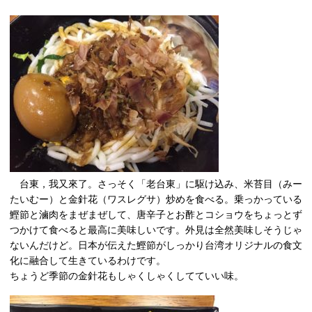
台東，我又來了。さっそく「老台東」に駆け込み、米苔目（みー
たいむー）と金針花（ワスレグサ）炒めを食べる。乗っかっている
鰹節と滷肉をまぜまぜして、唐辛子とお酢とコショウをちょっとず
つかけて食べると最高に美味しいです。外見は全然美味しそうじゃ
ないんだけど。日本が伝えた鰹節がしっかり台湾オリジナルの食文
化に融合して生きているわけです。
ちょうど季節の金針花もしゃくしゃくしてていい味。