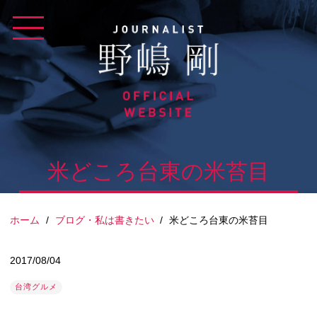
Skip
to
content
米どころ台東の米苔目
ホーム
/
ブログ・私は書きたい
/
米どころ台東の米苔目
2017/08/04
台湾グルメ