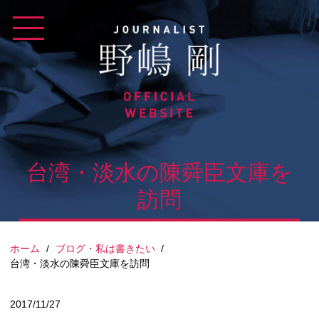
Skip
to
content
台湾・淡水の陳舜臣文庫を
訪問
ホーム
/
ブログ・私は書きたい
/
台湾・淡水の陳舜臣文庫を訪問
2017/11/27