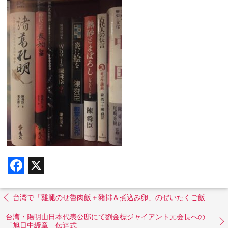
F
X
a
c
e
b
台湾で「雞腿のせ魯肉飯＋豬排＆煮込み卵」のぜいたくご飯
o
o
台湾・陽明山日本代表公邸にて劉金標ジャイアント元会長への
k
「旭日中綬章」伝達式