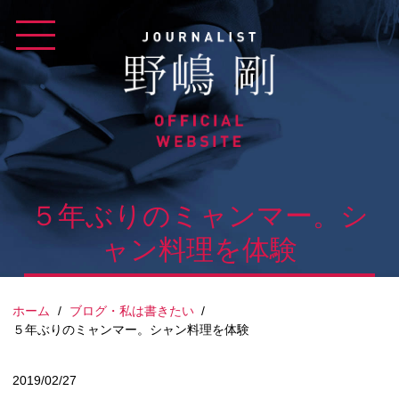
Skip
to
content
５年ぶりのミャンマー。シ
ャン料理を体験
ホーム
/
ブログ・私は書きたい
/
５年ぶりのミャンマー。シャン料理を体験
2019/02/27