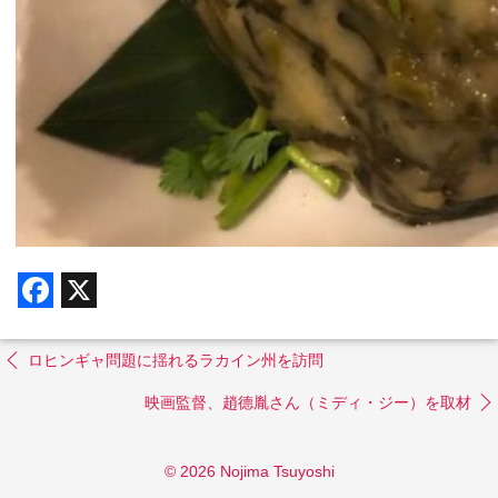
F
X
a
c
e
b
ロヒンギャ問題に揺れるラカイン州を訪問
o
o
映画監督、趙德胤さん（ミディ・ジー）を取材
k
© 2026 Nojima Tsuyoshi