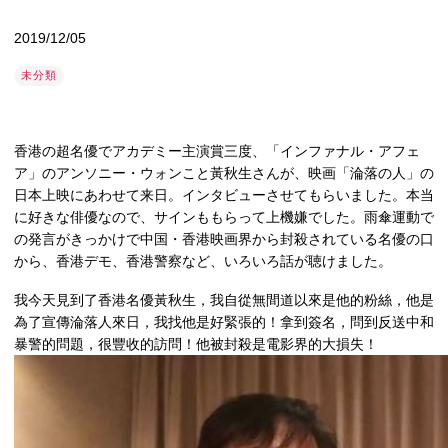
2019/12/05
未分類
香港の超名優でアカデミー主演賞三度、「インファナル・アフェ
ア」のアンソニー・ウォンこと黃秋生さんが、映画「淪落の人」の
日本上映にあわせて来日。インタビューさせてもらいました。本当
に好きな俳優なので、サインももらって上機嫌でした。雨傘運動で
の発言がきっかけで中国・香港映画界から封殺されている名優の口
から、香港デモ、香港警察など、いろいろ話が聴けました。
我今天見到了香港名優黃秋生，我自從無間道以來是他的粉絲，他是
為了宣傳淪落人來日，我找他是好緊張的！拿到簽名，問到反送中和
暴警的問題，很豐收的訪問！他被封殺是電影界的大損失！