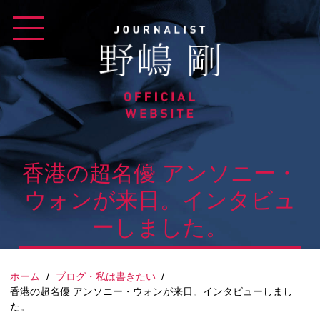
Skip
to
content
香港の超名優 アンソニー・
ウォンが来日。インタビュ
ーしました。
ホーム
/
ブログ・私は書きたい
/
香港の超名優 アンソニー・ウォンが来日。インタビューしまし
た。