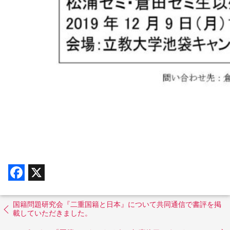
F
X
a
c
e
b
国籍問題研究会『二重国籍と日本』について共同通信で書評を掲
o
載していただきました。
o
k