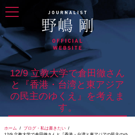
Skip
to
content
12/9 立教大学で倉田徹さん
と『香港・台湾と東アジア
の民主のゆくえ』を考えま
す。
ホーム
/
ブログ・私は書きたい
/
12/9 立教大学で倉田徹さんと『香港・台湾と東アジアの民主のゆ