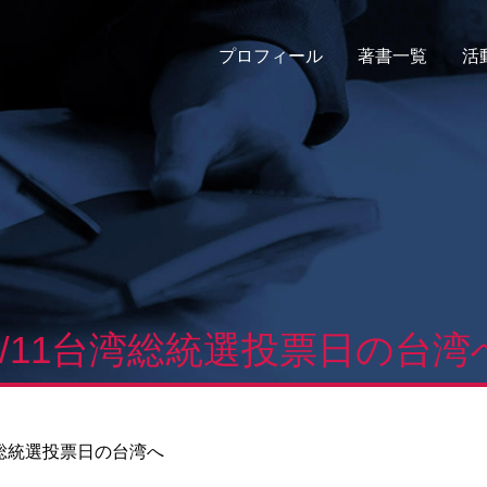
プロフィール
著書一覧
活
1/11台湾総統選投票日の台湾
湾総統選投票日の台湾へ