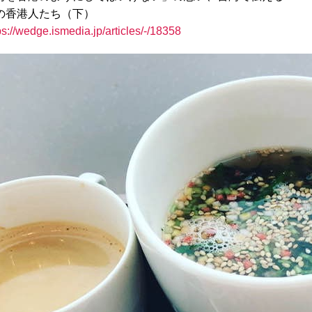
の香港人たち（下）
ps://wedge.ismedia.jp/articles/-/18358