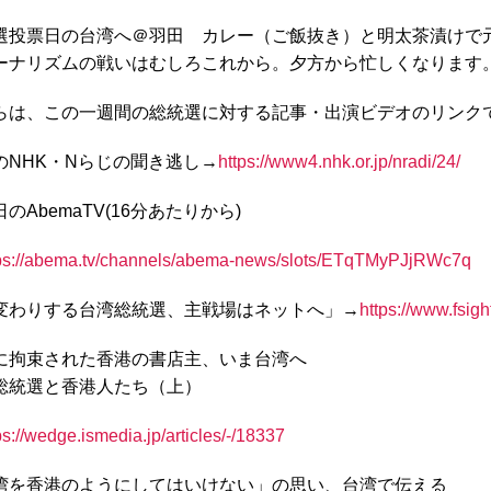
選投票日の台湾へ＠羽田 カレー（ご飯抜き）と明太茶漬けで
ーナリズムの戦いはむしろこれから。夕方から忙しくなります
らは、この一週間の総統選に対する記事・出演ビデオのリンク
のNHK・Nらじの聞き逃し→
https://www4.nhk.or.jp/nradi/24/
のAbemaTV(16分あたりから)
ps://abema.tv/channels/abema-news/slots/ETqTMyPJjRWc7q
変わりする台湾総統選、主戦場はネットへ」→
https://www.fsight
に拘束された香港の書店主、いま台湾へ
総統選と香港人たち（上）
ps://wedge.ismedia.jp/articles/-/18337
湾を香港のようにしてはいけない」の思い、台湾で伝える