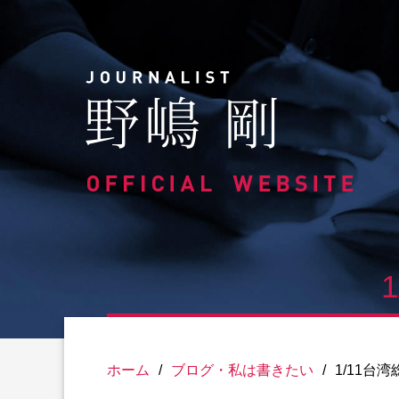
Skip
to
content
ホーム
/
ブログ・私は書きたい
/
1/11台