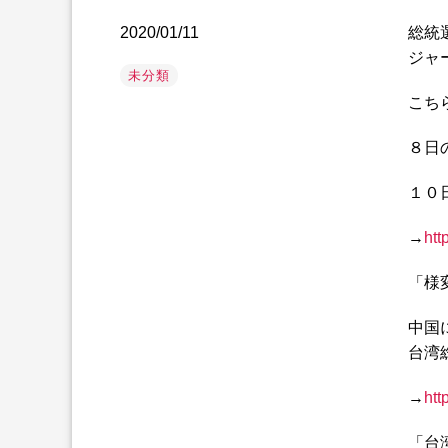
2020/01/11
総統
ジャ
未分類
こち
８日
１０日
→
htt
「様
中国
台湾
→
htt
「台