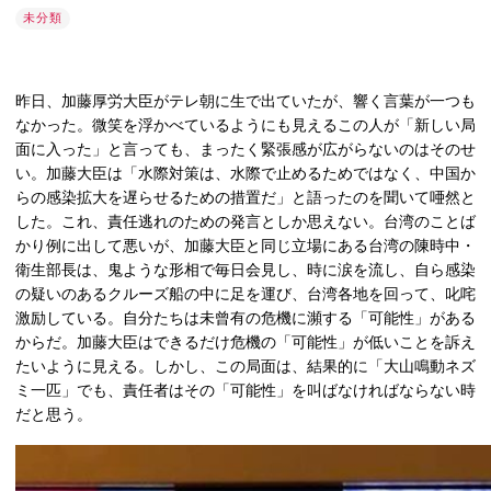
未分類
昨日、加藤厚労大臣がテレ朝に生で出ていたが、響く言葉が一つも
なかった。微笑を浮かべているようにも見えるこの人が「新しい局
面に入った」と言っても、まったく緊張感が広がらないのはそのせ
い。加藤大臣は「水際対策は、水際で止めるためではなく、中国か
らの感染拡大を遅らせるための措置だ」と語ったのを聞いて唖然と
した。これ、責任逃れのための発言としか思えない。台湾のことば
かり例に出して悪いが、加藤大臣と同じ立場にある台湾の陳時中・
衛生部長は、鬼ような形相で毎日会見し、時に涙を流し、自ら感染
の疑いのあるクルーズ船の中に足を運び、台湾各地を回って、叱咤
激励している。自分たちは未曾有の危機に瀕する「可能性」がある
からだ。加藤大臣はできるだけ危機の「可能性」が低いことを訴え
たいように見える。しかし、この局面は、結果的に「大山鳴動ネズ
ミ一匹」でも、責任者はその「可能性」を叫ばなければならない時
だと思う。