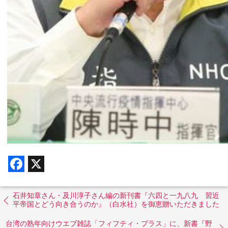
F
X
a
c
e
b
石井知章さん・及川淳子さん編の新刊書『六四と一九八九 習近
o
平帝国とどう向き合うのか』（白水社）を御恵贈いただきました
o
k
台湾の熟年向けウエブ雑誌「フィフティ・プラス」に、新書『野