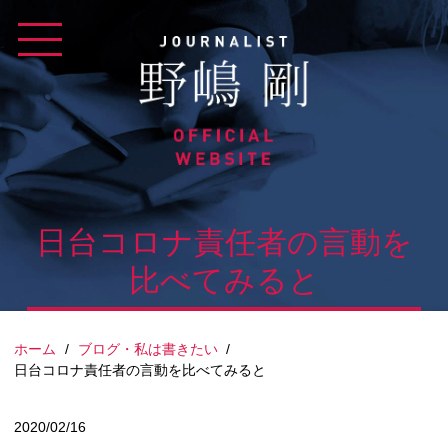
Skip
to
content
日台コロナ責任者の言動を
比べてみると
ホーム
/
ブログ・私は書きたい
/
日台コロナ責任者の言動を比べてみると
2020/02/16