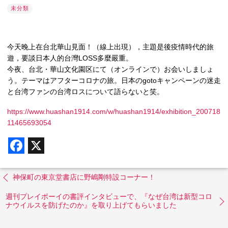
未分類
今天晚上在台北華山見面！（線上出現），主題是後疫情時代的旅
遊，要談日本人的台灣LOSS多麼嚴重。
今夜、台北・華山文化園区にて（オンラインで）お会いしましょ
う。テーマはアフターコロナの旅。日本のgotoキャンペーンの迷走
と台湾ファンの台湾ロスについて語らないと笑。
https://www.huashan1914.com/w/huashan1914/exhibition_200718
11465693054
F
X
a
c
e
b
神保町の東京堂書店に野嶋剛特設コーナー！
o
o
週刊プレイボーイの書評インタビューで、『なぜ台湾は新型コロ
k
ナウイルスを防げたのか』を取り上げてもらいました