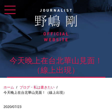
Skip
to
content
今天晚上在台北華山見面！
（線上出現）
ホーム
/
ブログ・私は書きたい
/
今天晚上在台北華山見面！（線上出現）
2020/07/23