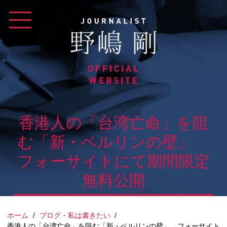
Skip
to
content
香港人の「台湾亡命」を阻
む「新・ベルリンの壁」
フォーサイトにて期間限定
無料公開
ホーム
/
ブログ・私は書きたい
/
香港人の「台湾亡命」を阻む「新・ベルリンの壁」 フォーサイト