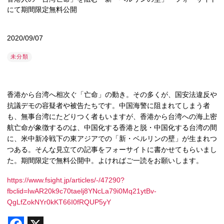
にて期間限定無料公開
2020/09/07
未分類
香港から台湾へ相次ぐ「亡命」の動き。その多くが、国安法違反や
抗議デモの容疑者や被告たちです。中国海警に阻まれてしまう者
も、無事台湾にたどりつく者もいますが、香港から台湾への海上密
航亡命が象徴するのは、中国化する香港と脱・中国化する台湾の間
に、米中新冷戦下の東アジアでの「新・ベルリンの壁」が生まれつ
つある。そんな見立ての記事をフォーサイトに書かせてもらいまし
た。期間限定で無料公開中。よければご一読をお願いします。
https://www.fsight.jp/articles/-/47290?
fbclid=IwAR20k9c70taelj8YNcLa79i0Mq21ytBv-
QgLfZokNYr0kKT66I0fRQUP5yY
F
X