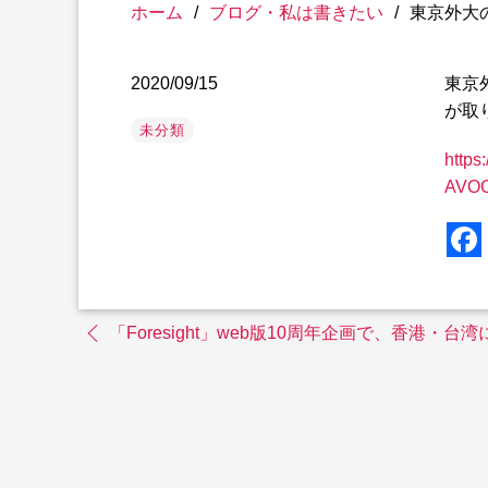
ホーム
/
ブログ・私は書きたい
/
東京外大
2020/09/15
東京
が取
未分類
https
AVOC
「Foresight」web版10周年企画で、香港・