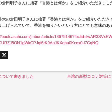
の倉田明子さんに拙著『香港とは何か』をご紹介いただきまし
外大の倉田明子さんに拙著『香港とは何か』をご紹介いただき
り上げられていて、香港を知りたいという方にとても意味のあ
://book.asahi.com/jinbun/article/13675146?fbclid=IwAR3SVxE
URZJ5ON1gWkCPJqf6rK9AoJKXqhu0Kcex0-I7GqNQ
F
X
a
c
e
b
o
台湾について書きました
台湾の新型コロナ対策に
o
k