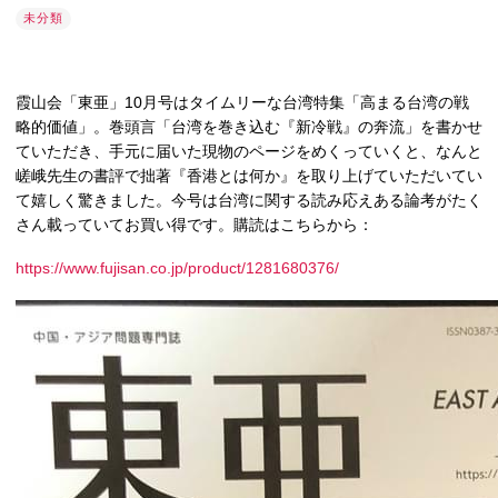
未分類
霞山会「東亜」10月号はタイムリーな台湾特集「高まる台湾の戦
略的価値」。巻頭言「台湾を巻き込む『新冷戦』の奔流」を書かせ
ていただき、手元に届いた現物のページをめくっていくと、なんと
嵯峨先生の書評で拙著『香港とは何か』を取り上げていただいてい
て嬉しく驚きました。今号は台湾に関する読み応えある論考がたく
さん載っていてお買い得です。購読はこちらから：
https://www.fujisan.co.jp/product/1281680376/