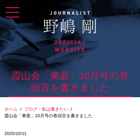
Skip
to
content
霞山会「東亜」10月号の巻
頭言を書きました
ホーム
/
ブログ・私は書きたい
/
霞山会「東亜」10月号の巻頭言を書きました
2020/10/11