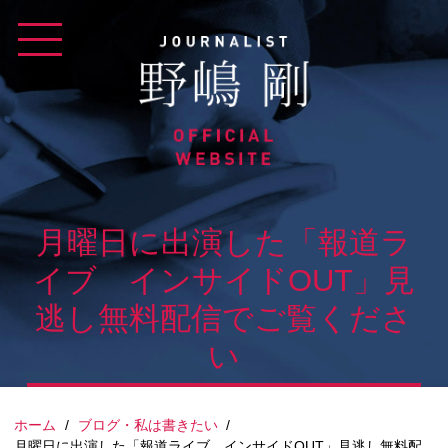
Skip
to
content
月曜日に出演した「報道ラ
イブ インサイドOUT」見
逃し無料配信でご覧くださ
い
ホーム
/
ブログ・私は書きたい
/
月曜日に出演した「報道ライブ インサイドOUT」見逃し無料配