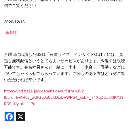
信でご覧ください
2020/12/16
未分類
月曜日に出演したBS11「報道ライブ インサイドOUT」には、見
逃し無料配信というとてもよいサービスがあります。今週中は視聴
可能です。春名幹男さんと一緒に「米中」「米台」「香港」などに
ついてしゃべらせてもらっています。ご関心のある方はどうぞご覧
いただければ幸いです。
https://vod.bs11.jp/video/insideout/3rhHL0/?
fbclid=IwAR0z_aUfGqJp0vlBJciDVWPS4_xbB4_74XqZUal00KYJ9
0D9_Uy_dL-_IPo
F
X
a
c
e