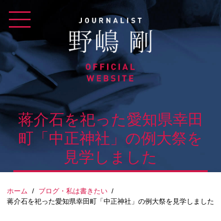
Skip
to
content
蒋介石を祀った愛知県幸田
町「中正神社」の例大祭を
見学しました
ホーム
/
ブログ・私は書きたい
/
蒋介石を祀った愛知県幸田町「中正神社」の例大祭を見学しました