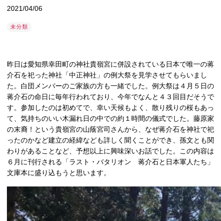
2021/04/06
未分類
昨日は愛知県幸田町の神社貴嶺宮に併設されている日本で唯一の蒋
介石を祀った神社「中正神社」の例大祭を見学させてもらいまし
た。白団メンバーのご家族の方も一緒でした。例大祭は４月５日の
蒋介石の命日に毎年行われており、今年でなんと４３回目だそうで
す。参加したのは初めてで、幸い天候もよく、散り残りの桜もあっ
て、気持ちのいい木漏れ日の中での約１時間の儀式でした。藤原家
の末裔！という貴嶺宮の山蔭宮司さんから、なぜ蒋介石を神社で祀
ったのかなど建立の経緯なども詳しく聞くことができ、孫文とも関
わりがあることなど、予想以上に興味深いお話でした。この内容は
６月に刊行される「ラスト・バタリオン 蒋介石と日本軍人たち」
文庫本に盛り込もうと思います。