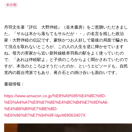
未分類
丹羽文生著『評伝 大野伴睦』（並木書房）をご恵贈いただきまし
た。「サルは木から落ちてもサルだが・・」の名言を残した政治
家・大野伴睦の伝記です。豪快かつお人好しで最後の局面で騙され
て頂点を取れないところが、この人の人生を逆に輝かせています
ね。母方の実家から近い新幹線岐阜羽島の駅をよく使っていたの
で、「あれは伴睦駅よ」と子供のころからよく聞かされていたので
すが、本当のところはそうだったのか、というエピソードも。自民
党内の親台湾派でもあり、蒋介石との掛け合いも面白いです。
書籍情報：
https://www.amazon.co.jp/%E8%A9%95%E4%BC%9D-
%E5%A4%A7%E9%87%8E%E4%BC%B4%E7%9D%A6-
%E4%B8%B9%E7%BE%BD-
%E6%96%87%E7%94%9F/dp/489063407X