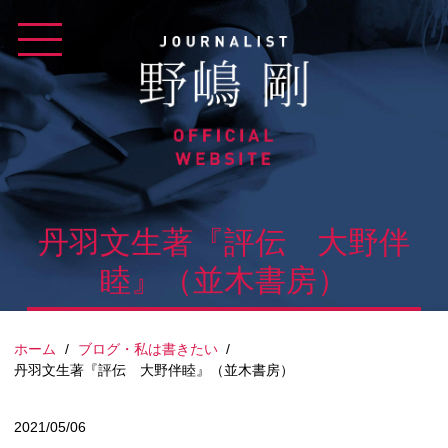
Skip
to
content
丹羽文生著『評伝 大野伴
睦』（並木書房）
ホーム
/
ブログ・私は書きたい
/
丹羽文生著『評伝 大野伴睦』（並木書房）
2021/05/06