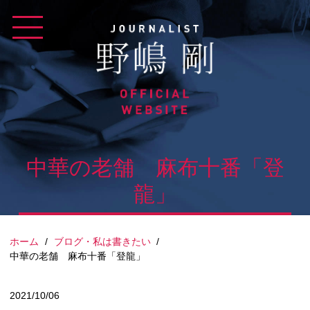
Skip
to
content
中華の老舗 麻布十番「登
龍」
ホーム
/
ブログ・私は書きたい
/
中華の老舗 麻布十番「登龍」
2021/10/06