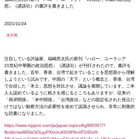
想』（講談社）の書評を書きました
2021/11/24
未分類
注目している評論家、福嶋亮太氏の新刊『ハロー、ユーラシア
21世紀中華圏の政治思想』（講談社）が刊行されたので、書評を
書きました。近年、香港、台湾で起きていることを思想面から理解
しようという試みです。中国の「天下」という概念と、香港、台湾
で台頭した「本土」思想を対比させ、議論を展開しています。ご本
人も認めているように粗さを感じるところもありますが、従来の
「両岸関係」「米中関係」「台湾政治」などの固定化された視点だ
けではない観察方法の必要性を改めて認識させられ、非常に刺激的
な読書になりました。
https://www.nippon.com/ja/japan-topics/bg900357/?
fbclid=IwAR0IeSOLyyPXnUrcK0OlP6nVP24DxR-