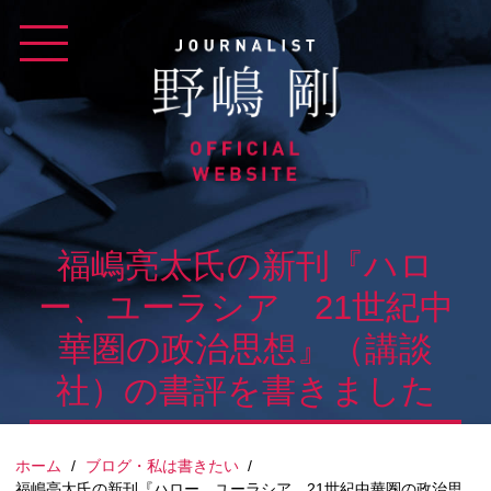
Skip
to
content
福嶋亮太氏の新刊『ハロ
ー、ユーラシア 21世紀中
華圏の政治思想』（講談
社）の書評を書きました
ホーム
/
ブログ・私は書きたい
/
福嶋亮太氏の新刊『ハロー、ユーラシア 21世紀中華圏の政治思