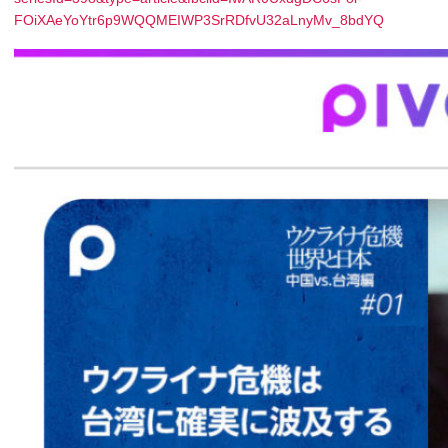
FOiXAeYoYtr6p9WQQMEIWP3SrRDfvU32aLnyMv_8bdYQ