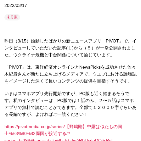
2022/03/17
未分類
昨日（3/15）始動したばかりの新ニュースアプリ「PIVOT」で、イ
ンタビューしていただいた記事(１)から（５）が一挙公開されまし
た。ウクライナ危機と中台関係について論じています。
「PIVOT」は、東洋経済オンラインとNewsPicksを成功させた佐々
木紀彦さんが新たに立ち上げるメディアで、ウエブにおける論壇誌
をイメージした深くて長いコンテンツの提供を目指すそうです。
いまはスマホアプリ先行開始ですが、PC版も近く始まるそうで
す。私のインタビューは、PC版では１話のみ、２〜５話はスマホ
アプリで無料で読むことができます。全部で１２０００字ぐらいあ
る長編ですが、よければご一読ください！
https://pivotmedia.co.jp/series/【野嶋剛】中露は似たもの同
士%E3%80%82両国が接近する/?
seriesId=398&type=article&fbclid=IwAR0UxdgDC6sPol-