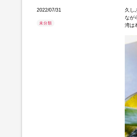
2022/07/31
久し
なが
未分類
湾は