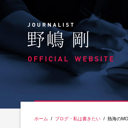
Skip
to
content
ホーム
/
ブログ・私は書きたい
/
熱海のM