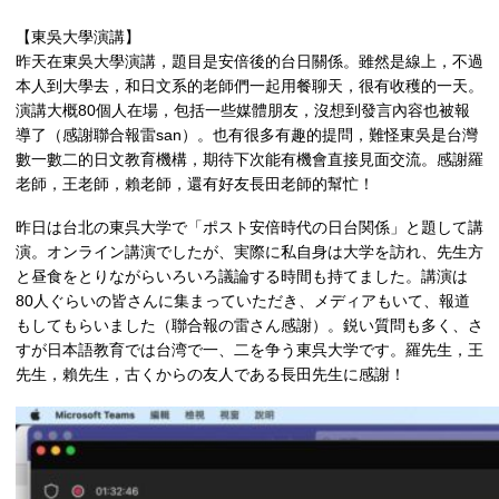
【東吳大學演講】
昨天在東吳大學演講，題目是安倍後的台日關係。雖然是線上，不過
本人到大學去，和日文系的老師們一起用餐聊天，很有收穫的一天。
演講大概80個人在場，包括一些媒體朋友，沒想到發言內容也被報
導了（感謝聯合報雷san）。也有很多有趣的提問，難怪東吳是台灣
數一數二的日文教育機構，期待下次能有機會直接見面交流。感謝羅
老師，王老師，賴老師，還有好友長田老師的幫忙！
昨日は台北の東呉大学で「ポスト安倍時代の日台関係」と題して講
演。オンライン講演でしたが、実際に私自身は大学を訪れ、先生方
と昼食をとりながらいろいろ議論する時間も持てました。講演は
80人ぐらいの皆さんに集まっていただき、メディアもいて、報道
もしてもらいました（聯合報の雷さん感謝）。鋭い質問も多く、さ
すが日本語教育では台湾で一、二を争う東呉大学です。羅先生，王
先生，賴先生，古くからの友人である長田先生に感謝！