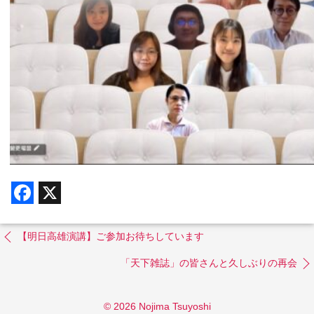
F
X
a
c
e
b
【明日高雄演講】ご参加お待ちしています
o
o
「天下雑誌」の皆さんと久しぶりの再会
k
© 2026 Nojima Tsuyoshi