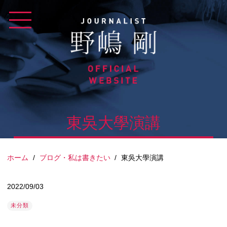
Skip
to
content
東吳大學演講
ホーム
/
ブログ・私は書きたい
/
東吳大學演講
2022/09/03
未分類