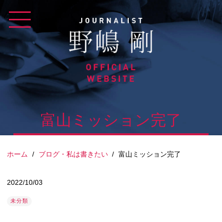
Skip
to
content
富山ミッション完了
ホーム
/
ブログ・私は書きたい
/
富山ミッション完了
2022/10/03
未分類