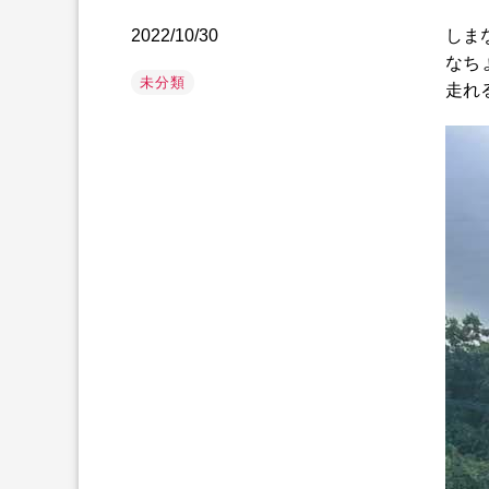
2022/10/30
しま
なち
未分類
走れ