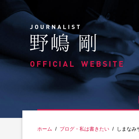
Skip
to
content
ホーム
/
ブログ・私は書きたい
/
しまなみ