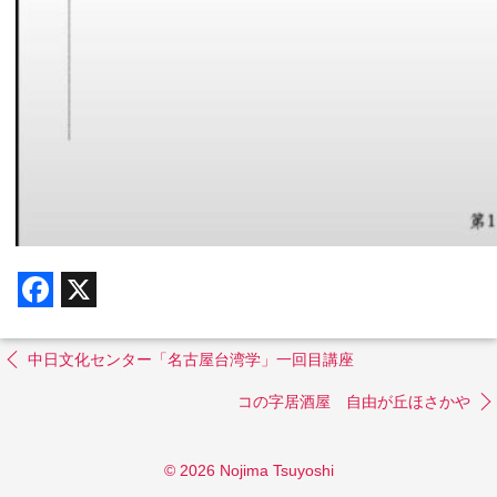
F
X
a
c
e
b
中日文化センター「名古屋台湾学」一回目講座
o
o
コの字居酒屋 自由が丘ほさかや
k
© 2026 Nojima Tsuyoshi