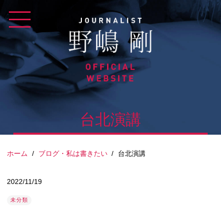
Skip
to
content
台北演講
ホーム
/
ブログ・私は書きたい
/
台北演講
2022/11/19
未分類