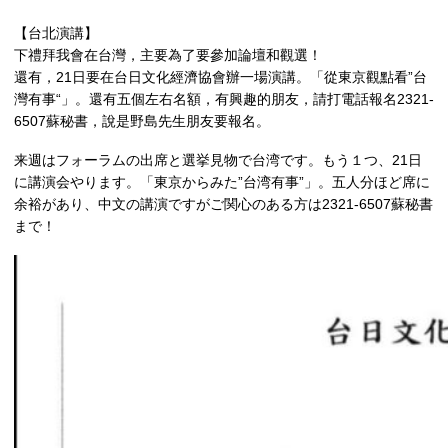
【台北演講】
下禮拜我會在台灣，主要為了要參加論壇和觀選！
還有，21日要在台日文化經濟協會辦一場演講。「從東京觀點看”台
灣有事“」。還有五個左右名額，有興趣的朋友，請打電話報名2321-
6507蘇秘書，說是野島先生朋友要報名。
来週はフォーラムの出席と選挙見物で台湾です。もう１つ、21日
に講演会やります。「東京からみた”台湾有事”」。五人分ほど席に
余裕があり、中文の講演ですがご関心のある方は2321-6507蘇秘書
まで！