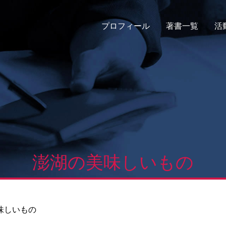
プロフィール
著書一覧
活
澎湖の美味しいもの
味しいもの