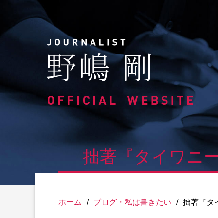
Skip
to
content
拙著『タイワニー
ホーム
/
ブログ・私は書きたい
/
拙著『タ