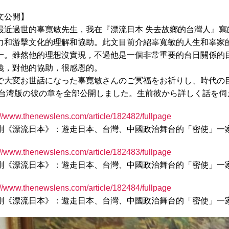
文公開】
最近過世的辜寬敏先生，我在『漂流日本 失去故鄉的台灣人』
力和游擊文化的理解和協助。此文目前介紹辜寬敏的人生和辜家
一。雖然他的理想沒實現，不過他是一個非常重要的台日關係的
義，對他的協助，很感恩的。
で大変お世話になった辜寬敏さんのご冥福をお祈りし、時代の
』台湾版の彼の章を全部公開しました。生前彼から詳しく話を
://www.thenewslens.com/article/182482/fullpage
剛《漂流日本》：遊走日本、台灣、中國政治舞台的「密使」一
://www.thenewslens.com/article/182483/fullpage
剛《漂流日本》：遊走日本、台灣、中國政治舞台的「密使」一
://www.thenewslens.com/article/182484/fullpage
剛《漂流日本》：遊走日本、台灣、中國政治舞台的「密使」一