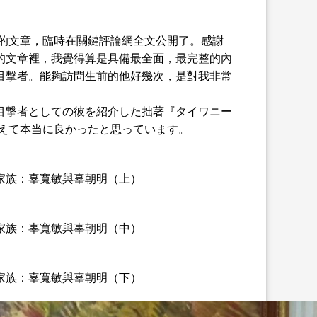
寫的文章，臨時在關鍵評論網全文公開了。感謝
的文章裡，我覺得算是具備最全面，最完整的內
目擊者。能夠訪問生前的他好幾次，是對我非常
目撃者としての彼を紹介した拙著『タイワニー
伺えて本当に良かったと思っています。
家族：辜寬敏與辜朝明（上）
家族：辜寬敏與辜朝明（中）
家族：辜寬敏與辜朝明（下）