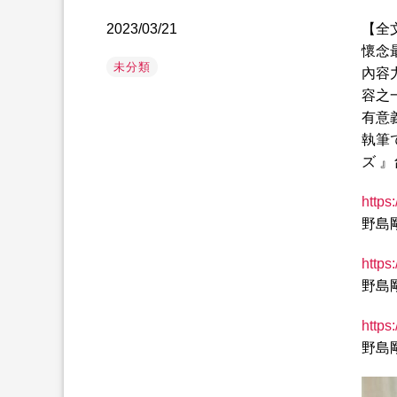
2023/03/21
【全
懷念
未分類
內容
容之
有意
執筆
ズ 
https
野島
https
野島
https
野島