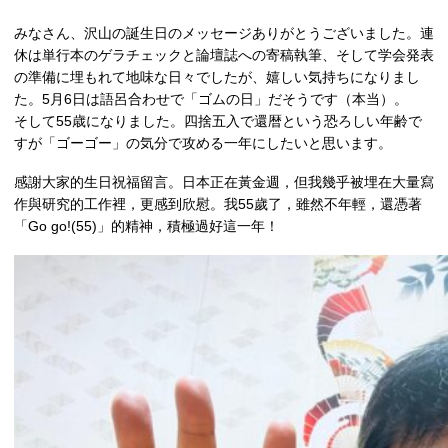
みなさん、沢山の誕生日のメッセージありがとうございました。連
休は単行本のゲラチェックと論壇誌への寄稿執筆、そして学会発表
の準備に埋もれて地味な日々でしたが、嬉しい気持ちになりまし
た。5月6日は語呂合わせで「ゴムの日」だそうです（本当）。
そして55歳になりました。四捨五入で還暦という恐ろしい年齢で
すが「ゴーゴー」の気分で攻める一年にしたいと思います。
感謝大家的生日祝福留言。日本正在黃金週，但我幾乎被埋在大量寫
作與研究的工作裡，更感到欣慰。我55歲了，雖然不年輕，還憑著
「Go go!(55)」的精神，積極過好這一年！