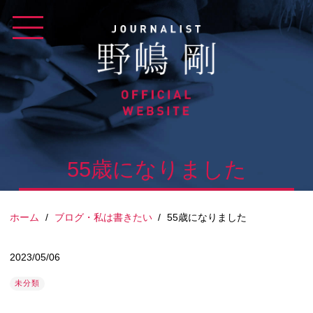
Skip
to
content
55歳になりました
ホーム
/
ブログ・私は書きたい
/
55歳になりました
2023/05/06
未分類