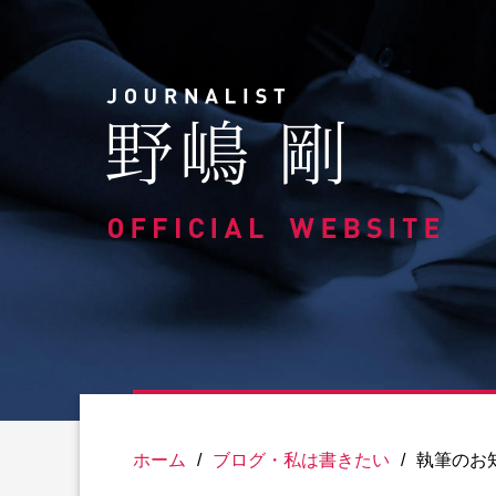
Skip
to
content
ホーム
/
ブログ・私は書きたい
/
執筆のお