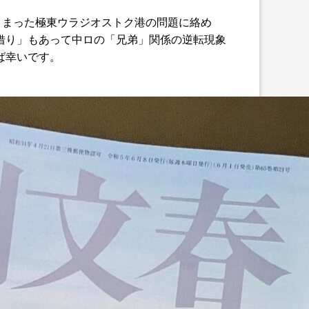
きまった極東ウラジオストク港の問題に絡め
借り」もあって中ロの「兄弟」関係の逆転現象
ば幸いです。