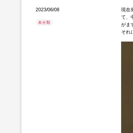
2023/06/08
現在
て、
未分類
がま
それ