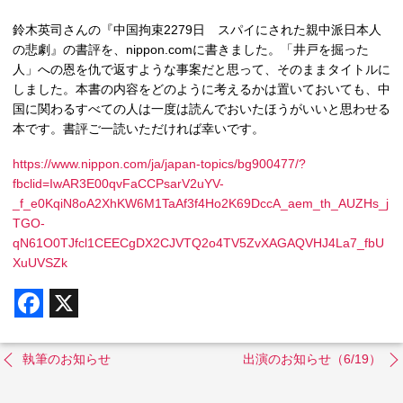
鈴木英司さんの『中国拘束2279日 スパイにされた親中派日本人
の悲劇』の書評を、nippon.comに書きました。「井戸を掘った
人」への恩を仇で返すような事案だと思って、そのままタイトルに
しました。本書の内容をどのように考えるかは置いておいても、中
国に関わるすべての人は一度は読んでおいたほうがいいと思わせる
本です。書評ご一読いただければ幸いです。
https://www.nippon.com/ja/japan-topics/bg900477/?
fbclid=IwAR3E00qvFaCCPsarV2uYV-
_f_e0KqiN8oA2XhKW6M1TaAf3f4Ho2K69DccA_aem_th_AUZHs_j
TGO-
qN61O0TJfcl1CEECgDX2CJVTQ2o4TV5ZvXAGAQVHJ4La7_fbU
XuUVSZk
F
X
a
c
e
b
執筆のお知らせ
出演のお知らせ（6/19）
o
o
k